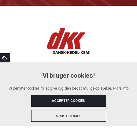
Om os
Glykol systemer
Spildevandssystemer
Vi bruger cookies!
Kølesystemer
Varmesystemer
Dampsystemer
Nyheder
Kontakt
Vi benytter cookies for at give dig den bedst mulige oplevelse.
More info
ACCEPTER COOKIES
+
AFVIS COOKIES
Copyright © 2026 - Dansk Kedel Kemi
, CVR 29007500